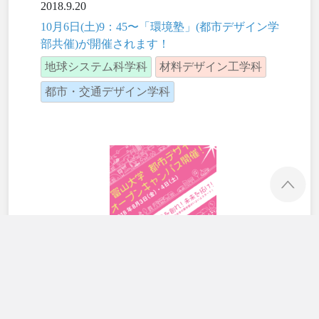
2018.9.20
10月6日(土)9：45〜「環境塾」(都市デザイン学
部共催)が開催されます！
地球システム科学科
材料デザイン工学科
都市・交通デザイン学科
ペ
2018.9.11
8月3日・4日にオープンキャンパスを実施、述
べ600人の方に来場いただきました！