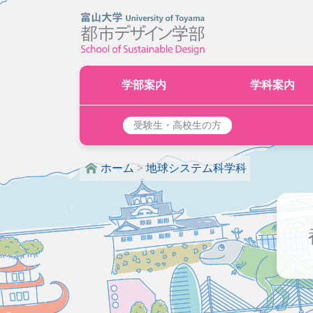
学部案内
学科案内
受験生・高校生の方
ホーム
>
地球システム科学科