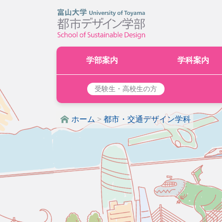
学部案内
学科案内
受験生・高校生の方
ホーム
>
都市・交通デザイン学科