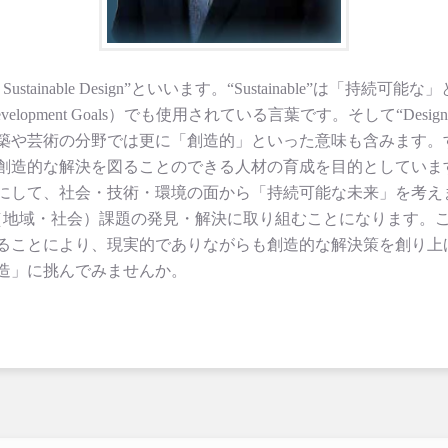
Sustainable Design”といいます。“Sustainable”は
e Development Goals）でも使用されている言葉です。そして“
築や芸術の分野では更に「創造的」といった意味も含みます。
創造的な解決を図ることのできる人材の育成を目的としていま
にして、社会・技術・環境の面から「持続可能な未来」を考え
（地域・社会）課題の発見・解決に取り組むことになります。
ることにより、現実的でありながらも創造的な解決策を創り上
造」に挑んでみませんか。