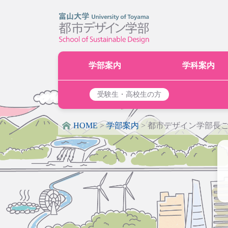
学部案内
学科案内
受験生・高校生の方
HOME
>
学部案内
>
都市デザイン学部長