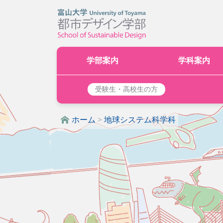
学部案内
学科案内
受験生・高校生の方
ホーム
>
地球システム科学科