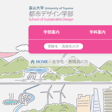
学部案内
学科案内
受験生・高校生の方
HOME
>
在学生・教職員の方