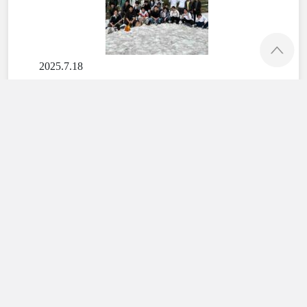
ペ
2025.7.18
2025年度立山天狗平での野外実習
地球システム科学科
教育・学修活動
2025.7.18
富山大学オープンキャンパス2025申込受付中で