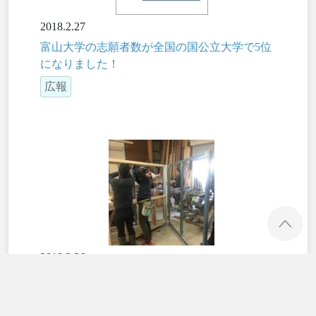
2018.2.27
富山大学の志願者数が全国の国公立大学で5位
になりました！
広報
ペ
2018.2.26
まちなかテント制作REPORT第二弾！！！
都市・交通デザイン学科
教育・学修活動