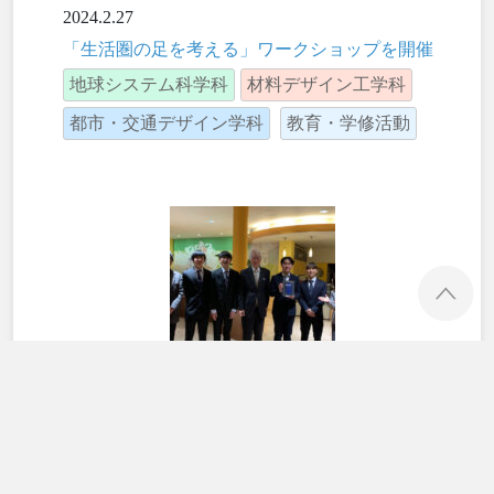
2024.2.27
「生活圏の足を考える」ワークショップを開催
地球システム科学科
材料デザイン工学科
都市・交通デザイン学科
教育・学修活動
ペ
2024.2.27
令和5年度学生最終発表会において優秀賞を受
賞
都市・交通デザイン学科
教育・学修活動