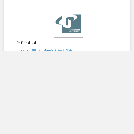
ペ
2019.4.24
2020年度3年次編入学試験
材料デザイン工学科
都市・交通デザイン学科
入試情報
2019.4.10