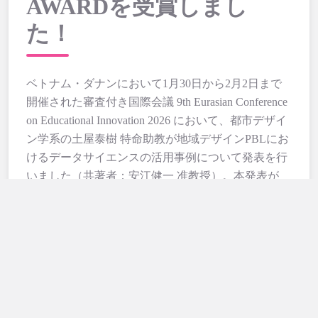
AWARDを受賞しまし
た！
ベトナム・ダナンにおいて1月30日から2月2日まで
開催された審査付き国際会議 9th Eurasian Conference
on Educational Innovation 2026 において、都市デザイ
ペ
ン学系の土屋泰樹 特命助教が地域デザインPBLにお
けるデータサイエンスの活用事例について発表を行
いました（共著者：安江健一 准教授）。本発表が
BEST CONFERENCE PAPER AWARDに選出されま
した。