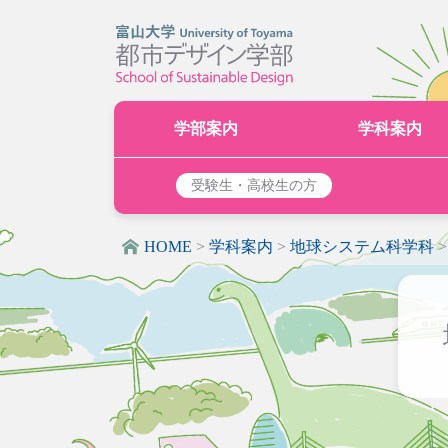
学部案内
学科案内
受験生・高校生の方
HOME
>
学科案内
>
地球システム科学科