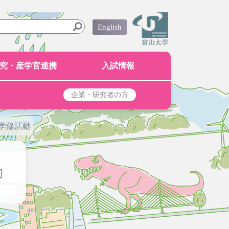
English
究・産学官連携
入試情報
企業・研究者の方
学修活動
動