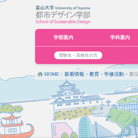
学部案内
学科案内
受験生・高校生の方
HOME
>
新着情報
>
教育・学修活動
>
第