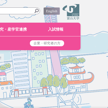
English
究・産学官連携
入試情報
企業・研究者の方
！