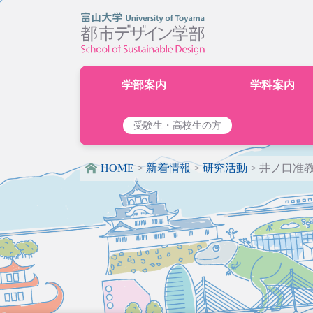
学部案内
学科案内
受験生・高校生の方
HOME
>
新着情報
>
研究活動
>
井ノ口准