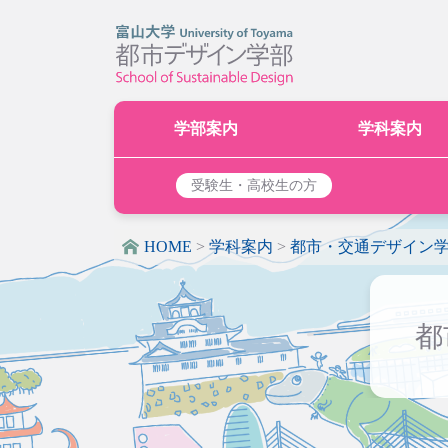
学部案内
学科案内
受験生・高校生の方
HOME
>
学科案内
>
都市・交通デザイン
都