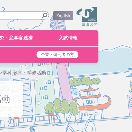
English
究・産学官連携
入試情報
企業・研究者の方
ン学科 教育・学修活動
活動