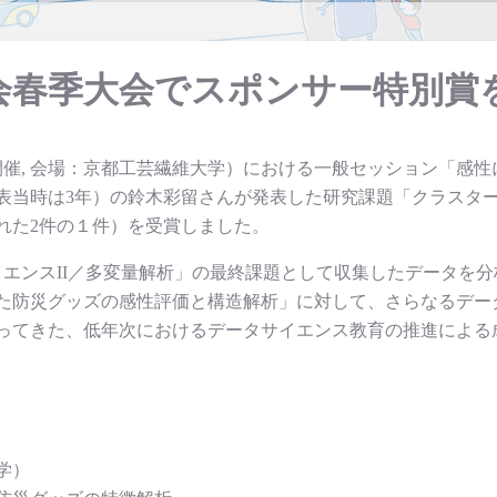
学会春季大会でスポンサー特別賞
5-7開催, 会場：京都工芸繊維大学）における一般セッション「感
表当時は3年）の鈴木彩留さんが発表した研究課題「クラスタ
れた2件の１件）を受賞しました。
イエンスII／多変量解析」の最終課題として収集したデータを
た防災グッズの感性評価と構造解析」に対して、さらなるデー
ってきた、低年次におけるデータサイエンス教育の推進による
学）