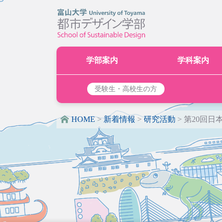
学部案内
学科案内
受験生・高校生の方
HOME
>
新着情報
>
研究活動
>
第20回