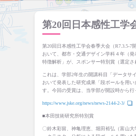
第20回日本感性工
第20回日本感性工学会春季大会（R7.3.
おいて、都市・交通デザイン学科４年（発
特徴解析」が、スポンサー特別賞（選定さ
これは、学部2年生の開講科目「データサ
おいて発表した研究成果「段ボールを用い
す。今回の受賞は、当学部が開設時から行
https://www.jske.org/news/news-2144-2-3/
■本田技術研究所特別賞
〇鈴木彩留、神亀理恵、堀田裕弘（富山大