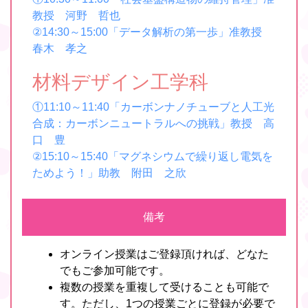
教授 河野 哲也
②14:30～15:00「データ解析の第一歩」准教授
春木 孝之
材料デザイン工学科
①11:10～11:40「カーボンナノチューブと人工光
合成：カーボンニュートラルへの挑戦」教授 高
口 豊
②15:10～15:40「マグネシウムで繰り返し電気を
ためよう！」助教 附田 之欣
備考
オンライン授業はご登録頂ければ、どなた
でもご参加可能です。
複数の授業を重複して受けることも可能で
す。ただし、1つの授業ごとに登録が必要で