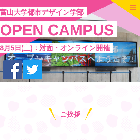
Skip
to
富山大学都市デザイン学部
content
OPEN CAMPUS
8月5日(土)：対面・オンライン開催
ご挨拶